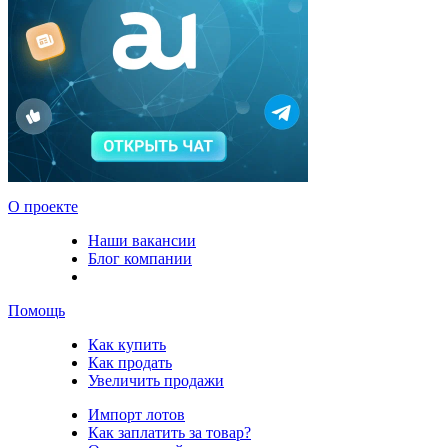
О проекте
Наши вакансии
Блог компании
Помощь
Как купить
Как продать
Увеличить продажи
Импорт лотов
Как заплатить за товар?