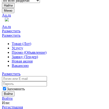
Найти
Меню
Au.ru
Au.ru
Разместить
Разместить
Товар (Лот)
Услугу
Промо (Объявление)
Заявку (Тендер)
Новая акция
Вакансию
Разместить
Запомнить
Войти
Войти
Или:
Регистрация