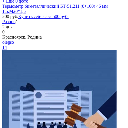
+ Ещё 0 фото
Термометр биметаллический БТ-51.211 (0+100) 46 мм
1.5,М20*1,5
200
руб.
Купить сейчас за
500
руб.
Разное
/
2 дня
0
Красноярск, Родина
olegso
14