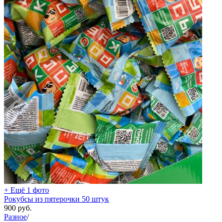
+ Ещё 1 фото
Рокубсы из пятерочки 50 штук
900
руб.
Разное
/