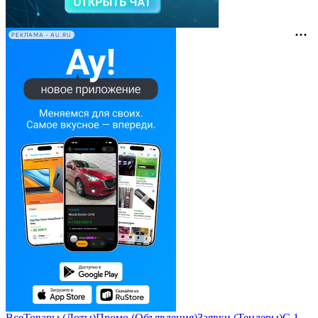
РЕКЛАМА • AU.RU
Все
Товары (Лоты)
Промо (Объявления)
Заявки (Тендеры)
С 1