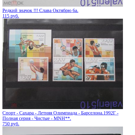
Редкий значок !!! Слава Октябрю 6а.
115
руб.
Спорт - Сахара - Летняя Олимпиада - Барселона.1992Г -
Полная серия - Чистые - MNH**.
750
руб.