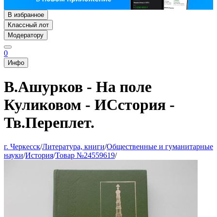
В избранное
Классный лот
Модератору
0
Инфо
В.Ашурков - На поле
Куликовом - ИСстория -
Тв.Переплет.
г. Черкесск
/
Литература, книги
/
Общественные и гуманитарные
науки
/
История
/
Товар №24559619
/