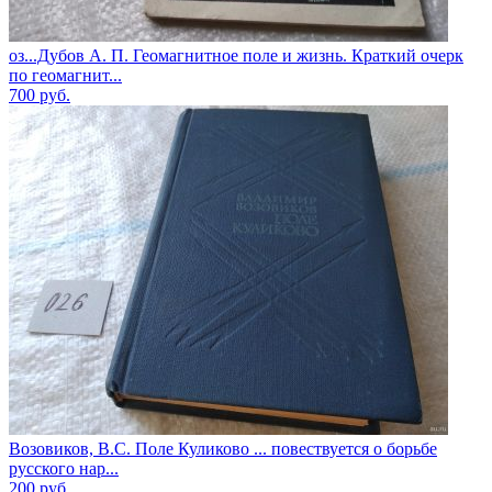
оз...Дубов А. П. Геомагнитное поле и жизнь. Краткий очерк
по геомагнит...
700
руб.
Возовиков, В.С. Поле Куликово ... повествуется о борьбе
русского нар...
200
руб.