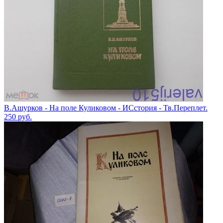
В.Ашурков - На поле Куликовом - ИСстория - Тв.Переплет.
250
руб.