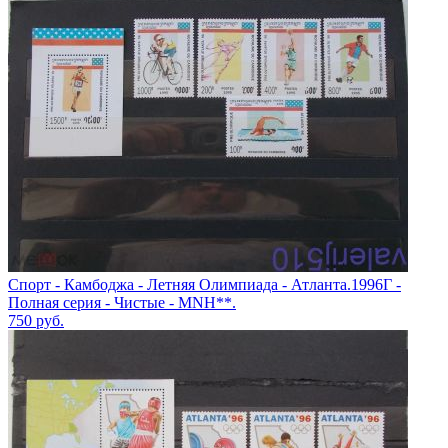
Спорт - Камбоджа - Летняя Олимпиада - Атланта.1996Г -
Полная серия - Чистые - MNH**.
750
руб.