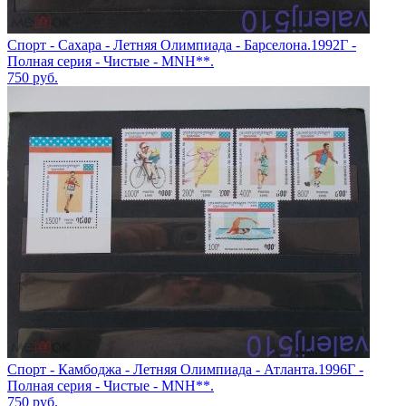
Спорт - Сахара - Летняя Олимпиада - Барселона.1992Г -
Полная серия - Чистые - MNH**.
750
руб.
Спорт - Камбоджа - Летняя Олимпиада - Атланта.1996Г -
Полная серия - Чистые - MNH**.
750
руб.