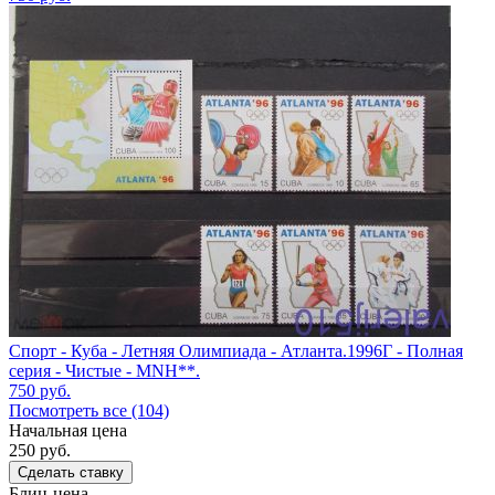
Спорт - Куба - Летняя Олимпиада - Атланта.1996Г - Полная
серия - Чистые - MNH**.
750
руб.
Посмотреть все (104)
Начальная цена
250
руб.
Сделать ставку
Блиц-цена